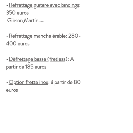
-
Refrettage guitare avec bindings
:
350 euros
Gibson,Martin.....
-
Refrettage manche érable
: 280-
400 euros
-
Défrettage basse (fretless)
: A
p
artir
de 185 euros
​-
Option frette inox
: à partir de 80
euros